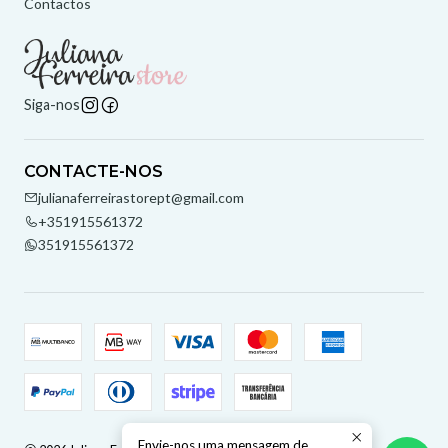
Contactos
Siga-nos
CONTACTE-NOS
julianaferreirastorept@gmail.com
+351915561372
351915561372
Envie-nos uma mensagem de