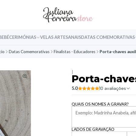
BEBÉ
CERIMÓNIAS
VELAS ARTESANAIS
DATAS COMEMORATIVAS
cio
Datas Comemorativas
Finalistas - Educadores
Porta-chaves auxil
|
Porta-chaves
5.0
10 avaliações
QUAIS OS NOMES A GRAVAR?
LADOS DE GRAVAÇÃO