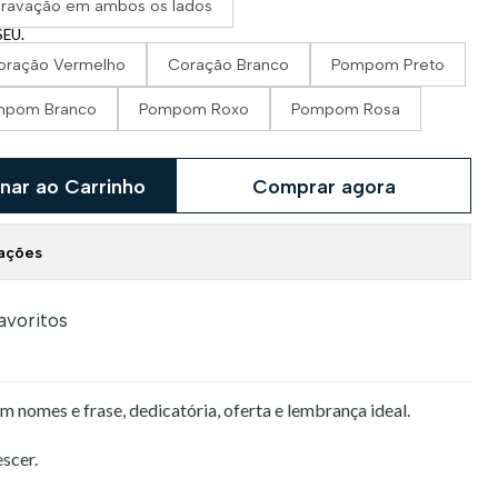
ravação em ambos os lados
EU.
oração Vermelho
Coração Branco
Pompom Preto
mpom Branco
Pompom Roxo
Pompom Rosa
nar ao Carrinho
Comprar agora
zações
favoritos
 nomes e frase, dedicatória, oferta e lembrança ideal.
scer.