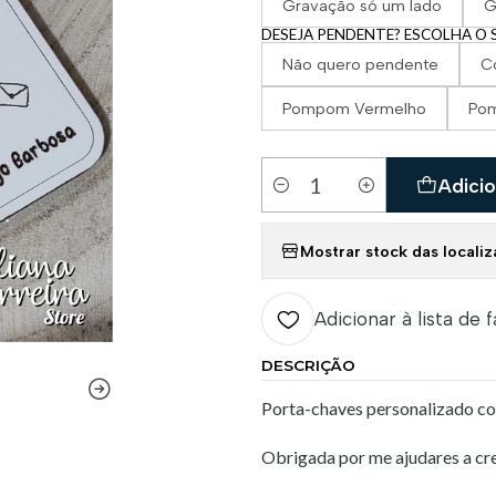
Gravação só um lado
G
DESEJA PENDENTE? ESCOLHA O S
Não quero pendente
C
Pompom Vermelho
Po
Adicio
Quantidade
Mostrar stock das locali
Adicionar à lista de 
DESCRIÇÃO
Porta-chaves personalizado com
Obrigada por me ajudares a cre