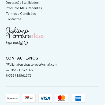
Decoração | Utilidades
Produtos Mais Recentes
Termos e Condições
Contactos
Siga-nos
CONTACTE-NOS
julianaferreirastorept@gmail.com
+351915561372
351915561372