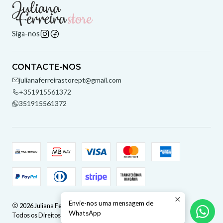
Siga-nos
CONTACTE-NOS
julianaferreirastorept@gmail.com
+351915561372
351915561372
Envie-nos uma mensagem de
2026 Juliana Ferreira Store.
WhatsApp
Todos os Direitos Reservados.
Com tecnologia Jumpseller
.