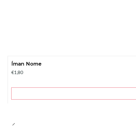
Íman Nome
€1,80