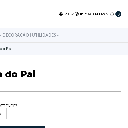
PT
Iniciar sessão
0
DECORAÇÃO | UTILIDADES
 do Pai
a do Pai
RETENDE?
o