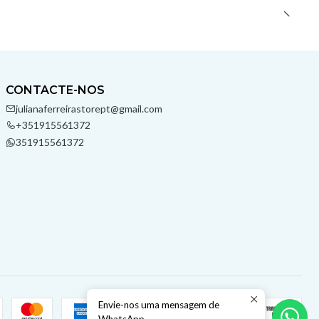
CONTACTE-NOS
julianaferreirastorept@gmail.com
+351915561372
351915561372
Envie-nos uma mensagem de