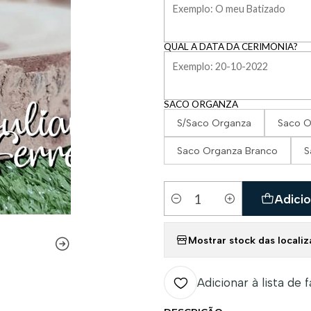
QUAL A DATA DA CERIMÓNIA?
SACO ORGANZA
S/Saco Organza
Saco O
Saco Organza Branco
S
Adicio
Quantidade
Mostrar stock das locali
Adicionar à lista de 