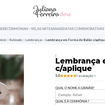
BEBÉ
CERIMÓNIAS
VELAS ARTESANAIS
DATAS COMEMORATIVAS
nício
Batizado
Lembranças
Lembrança em Forma de Balão c/apliqu
|
Lembrança 
c/aplique
5.0
1 avaliação
QUAL O NOME A GRAVAR?
QUAL É A CERIMÓNIA ?