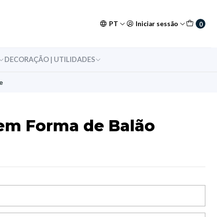
PT
Iniciar sessão
0
DECORAÇÃO | UTILIDADES
e
em Forma de Balão