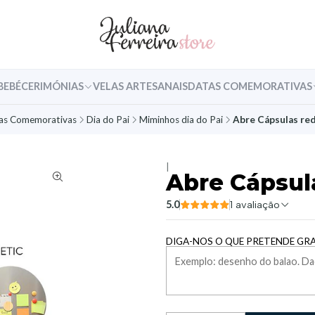
BEBÉ
CERIMÓNIAS
VELAS ARTESANAIS
DATAS COMEMORATIVAS
as Comemorativas
Dia do Pai
Miminhos dia do Pai
Abre Cápsulas re
|
Abre Cápsul
5.0
1 avaliação
DIGA-NOS O QUE PRETENDE GR