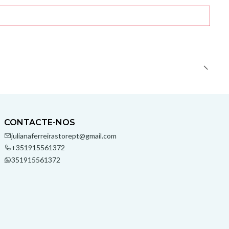
CONTACTE-NOS
julianaferreirastorept@gmail.com
+351915561372
351915561372