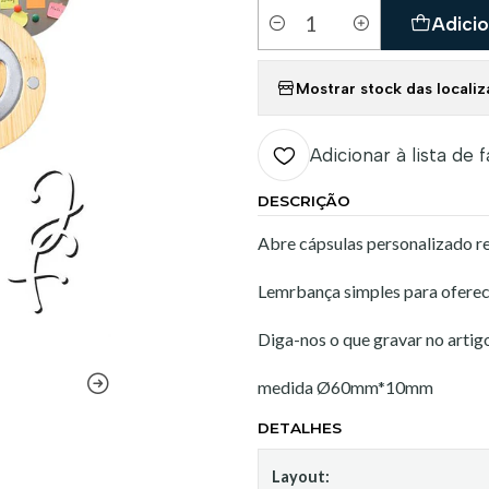
Adicio
Quantidade
Mostrar stock das locali
Adicionar à lista de 
DESCRIÇÃO
Abre cápsulas personalizado re
Lemrbança simples para oferec
Diga-nos o que gravar no artig
medida Ø60mm*10mm
DETALHES
Layout: