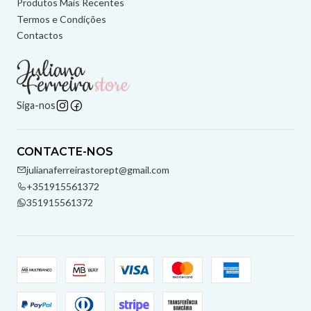
Produtos Mais Recentes
Termos e Condições
Contactos
Siga-nos
CONTACTE-NOS
julianaferreirastorept@gmail.com
+351915561372
351915561372