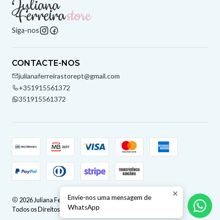
Siga-nos
CONTACTE-NOS
julianaferreirastorept@gmail.com
+351915561372
351915561372
Envie-nos uma mensagem de
2026 Juliana Ferreira Store.
WhatsApp
Todos os Direitos Reservados.
Com tecnologia Jumpseller
.