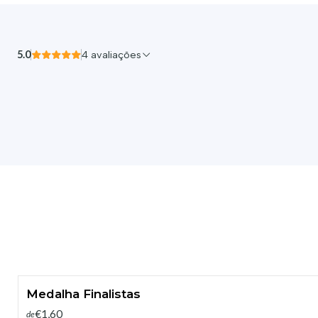
5.0
4 avaliações
Medalha Finalistas
€1,60
de