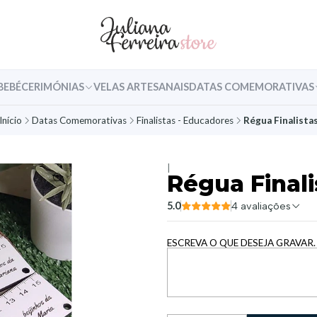
BEBÉ
CERIMÓNIAS
VELAS ARTESANAIS
DATAS COMEMORATIVAS
Início
Datas Comemorativas
Finalistas - Educadores
Régua Finalista
|
Régua Finali
5.0
4 avaliações
ESCREVA O QUE DESEJA GRAVAR.