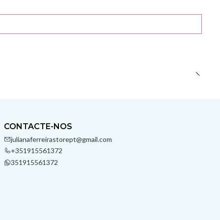
CONTACTE-NOS
julianaferreirastorept@gmail.com
+351915561372
351915561372