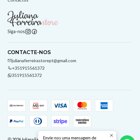
Siga-nos
CONTACTE-NOS
julianaferreirastorept@gmail.com
+351915561372
351915561372
Envie-nos uma mensagem de
2026 Juliana Ferreira Store.