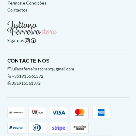
Termos e Condições
Contactos
Siga-nos
CONTACTE-NOS
julianaferreirastorept@gmail.com
+351915561372
351915561372