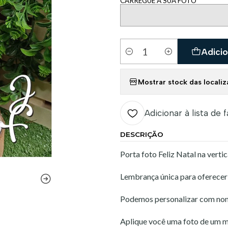
CARREGUE A SUA FOTO
Adicio
Quantidade
Mostrar stock das locali
Adicionar à lista de 
DESCRIÇÃO
Porta foto Feliz Natal na vertic
Lembrança única para oferecer
Podemos personalizar com nomes
Aplique você uma foto de um m