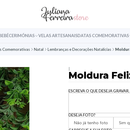
BEBÉ
CERIMÓNIAS
VELAS ARTESANAIS
DATAS COMEMORATIVAS
s Comemorativas
Natal
Lembranças e Decorações Natalícias
Moldura
|
Moldura Feli
ESCREVA O QUE DESEJA GRAVAR.
DESEJA FOTO?
Não já tenho foto
Sim q