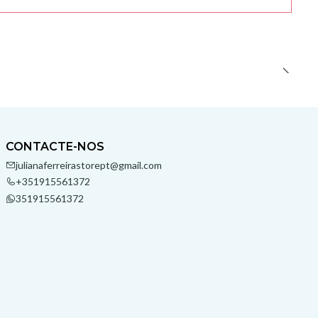
CONTACTE-NOS
julianaferreirastorept@gmail.com
+351915561372
351915561372