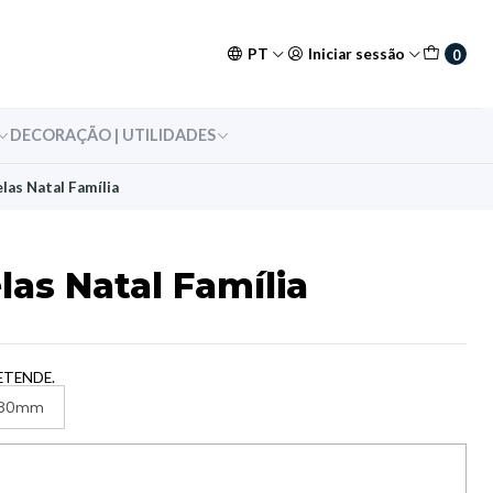
PT
Iniciar sessão
0
DECORAÇÃO | UTILIDADES
las Natal Família
las Natal Família
ETENDE.
80mm