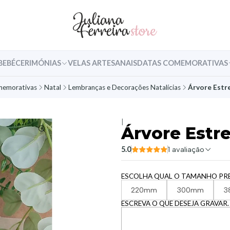
BEBÉ
CERIMÓNIAS
VELAS ARTESANAIS
DATAS COMEMORATIVAS
memorativas
Natal
Lembranças e Decorações Natalícias
Árvore Estre
|
Árvore Estre
5.0
1 avaliação
ESCOLHA QUAL O TAMANHO PR
220mm
300mm
3
ESCREVA O QUE DESEJA GRAVAR.