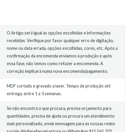
O Artigo será igual às opções escolhidas e informações
recebidas. Verifique por favor qualquer erro de digitação,
nome ou data errada, opções escolhidas, cores, etc. Após a
confirmação da encomenda enviamos à produção e após
essa fase, não temos como refazer a encomenda. A
correção implicará numa nova encomenda/pagamento.
MDF cortado e gravado a laser. Tempo de produção até
entrega, entre 1 a 3 semanas.
Se não encontra o que procura, precisa orçamento para
quantidades, precisa de ajuda ou procura um atendimento
mais personalizado, envie mensagem para as nossas redes
sociais @julianaferreirastore ou WhatsApp 915 561 372