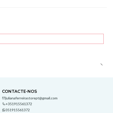
CONTACTE-NOS
julianaferreirastorept@gmail.com
+351915561372
351915561372