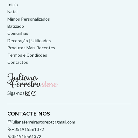
Início
Natal
Mimos Personalizados
Batizado
Comunhão
Decoração | Utilidades
Produtos Mais Recentes
Termos e Condições
Contactos
Siga-nos
CONTACTE-NOS
julianaferreirastorept@gmail.com
+351915561372
351915561372