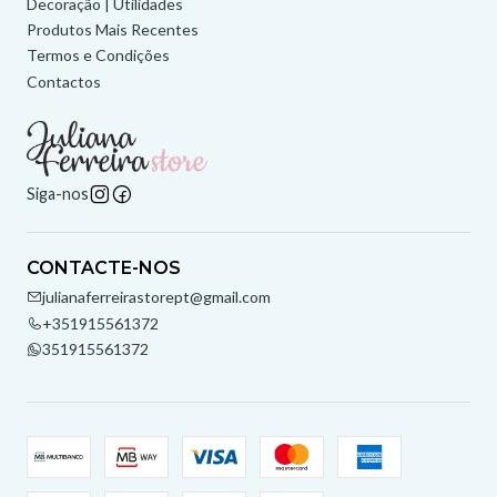
Decoração | Utilidades
Produtos Mais Recentes
Termos e Condições
Contactos
Siga-nos
CONTACTE-NOS
julianaferreirastorept@gmail.com
+351915561372
351915561372