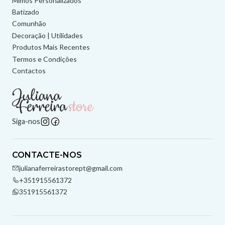
Mimos Personalizados
Batizado
Comunhão
Decoração | Utilidades
Produtos Mais Recentes
Termos e Condições
Contactos
Siga-nos
CONTACTE-NOS
julianaferreirastorept@gmail.com
+351915561372
351915561372