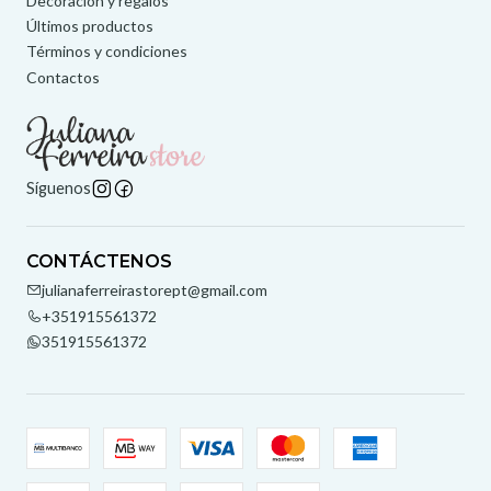
Decoración y regalos
Últimos productos
Términos y condiciones
Contactos
Síguenos
CONTÁCTENOS
julianaferreirastorept@gmail.com
+351915561372
351915561372