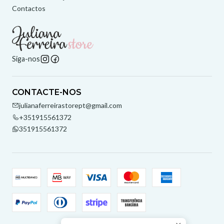
Contactos
Siga-nos
CONTACTE-NOS
julianaferreirastorept@gmail.com
+351915561372
351915561372