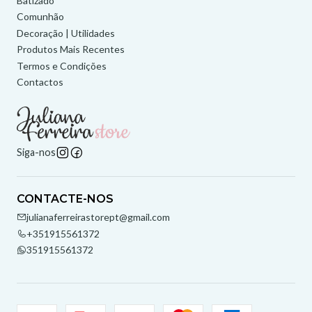
Batizado
Comunhão
Decoração | Utilidades
Produtos Mais Recentes
Termos e Condições
Contactos
Siga-nos
CONTACTE-NOS
julianaferreirastorept@gmail.com
+351915561372
351915561372