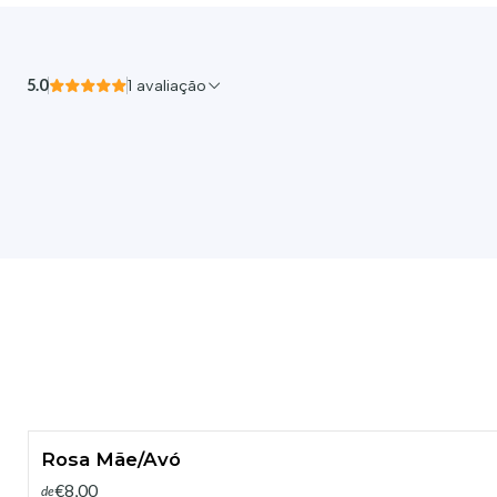
5.0
1 avaliação
Rosa Mãe/Avó
€8,00
de