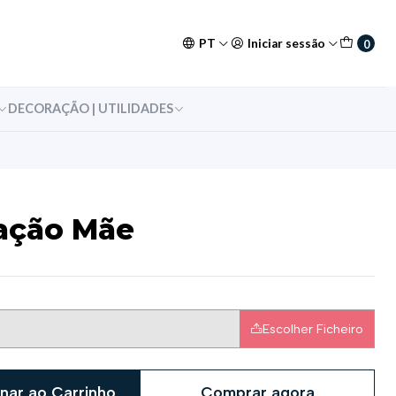
PT
Iniciar sessão
0
DECORAÇÃO | UTILIDADES
ação Mãe
Escolher Ficheiro
nar ao Carrinho
Comprar agora