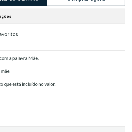
zações
favoritos
com a palavra Mãe.
a mãe.
 que está incluído no valor.