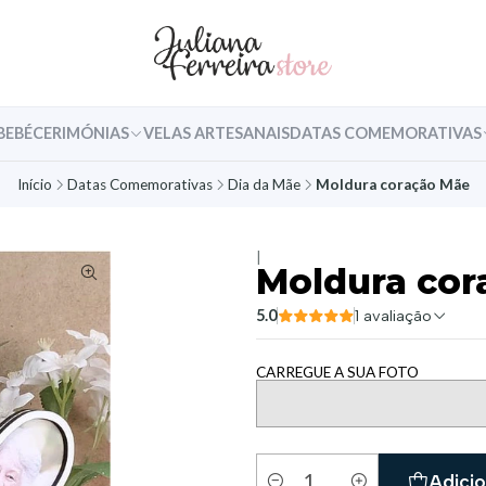
BEBÉ
CERIMÓNIAS
VELAS ARTESANAIS
DATAS COMEMORATIVAS
Início
Datas Comemorativas
Dia da Mãe
Moldura coração Mãe
|
Moldura cor
5.0
1 avaliação
CARREGUE A SUA FOTO
Adicio