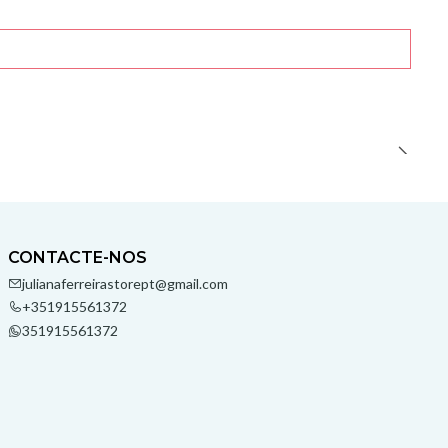
CONTACTE-NOS
julianaferreirastorept@gmail.com
+351915561372
351915561372