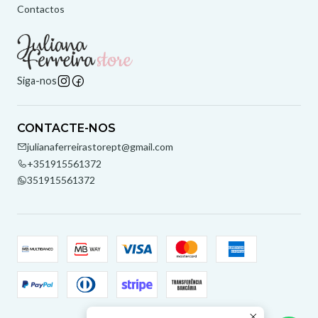
Contactos
Siga-nos
CONTACTE-NOS
julianaferreirastorept@gmail.com
+351915561372
351915561372