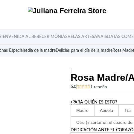
 BIENVENIDA AL BEBÉ
CERIMÓNIAS
VELAS ARTESANAIS
DATAS COME
chas Especiales
dia de la madre
Delicias para el día de la madre
Rosa Madre
|
Rosa Madre/A
5.0
1 reseña
¿PARA QUIÉN ES ESTO?
Madre
Abuela
Tía
Otro (insertar en el cuadro de 
DEDICACIÓN ANTE EL CORAZ