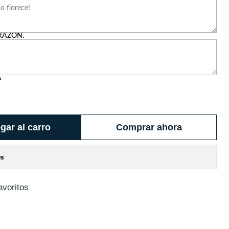
RAZÓN.
A
gar al carro
Comprar ahora
es
avoritos