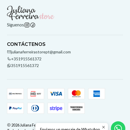
Síguenos
CONTÁCTENOS
julianaferreirastorept@gmail.com
+351915561372
351915561372
2026 Juliana Ferreira Store.
Envíanos un mensaje de WhatsApp