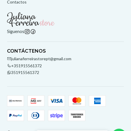
Contactos
Síguenos
CONTÁCTENOS
julianaferreirastorept@gmail.com
+351915561372
351915561372