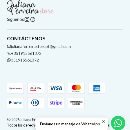
Síguenos
CONTÁCTENOS
julianaferreirastorept@gmail.com
+351915561372
351915561372
2026 Juliana Ferreira Store.
Envíanos un mensaje de WhatsApp
Todos los derechos reservados.
Desarrollado por Jumpseller
.