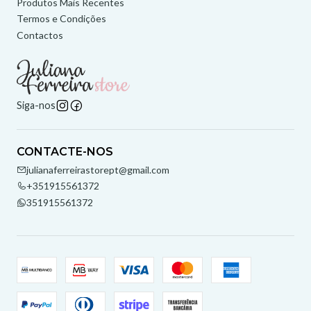
Produtos Mais Recentes
Termos e Condições
Contactos
Siga-nos
CONTACTE-NOS
julianaferreirastorept@gmail.com
+351915561372
351915561372