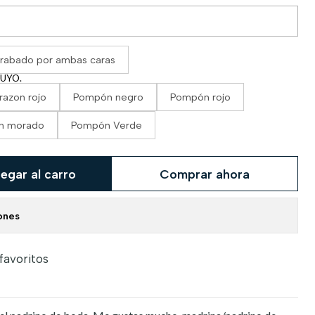
rabado por ambas caras
TUYO.
razon rojo
Pompón negro
Pompón rojo
n morado
Pompón Verde
egar al carro
Comprar ahora
ones
 favoritos