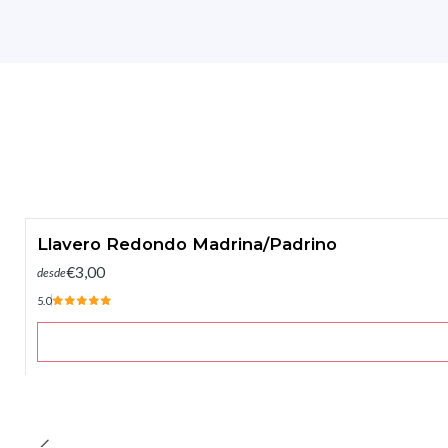
Llavero Redondo Madrina/Padrino
€3,00
desde
5.0