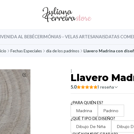
NVENIDA AL BEBÉ
CERIMÓNIAS
VELAS ARTESANAIS
DATAS COME
icio
Fechas Especiales
dia de los padrinos
Llavero Madrina con dise
|
Llavero Mad
5.0
1 reseña
¿PARA QUIÉN ES?
Madrina
Padrino
¿QUÉ TIPO DE DISEÑO?
Dibujo De Niña
Dibujo D