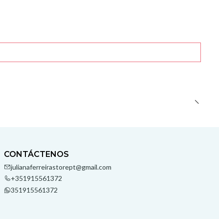
CONTÁCTENOS
julianaferreirastorept@gmail.com
+351915561372
351915561372