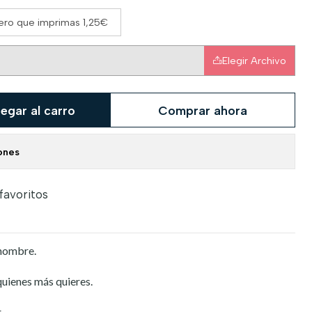
iero que imprimas 1,25€
Elegir Archivo
egar al carro
Comprar ahora
ones
 favoritos
 nombre.
quienes más quieres.
.