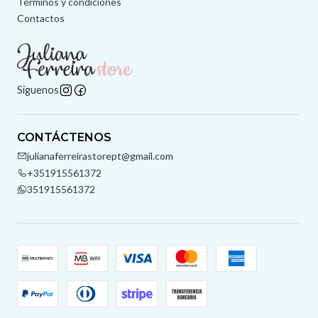
Términos y condiciones
Contactos
Síguenos
CONTÁCTENOS
julianaferreirastorept@gmail.com
+351915561372
351915561372