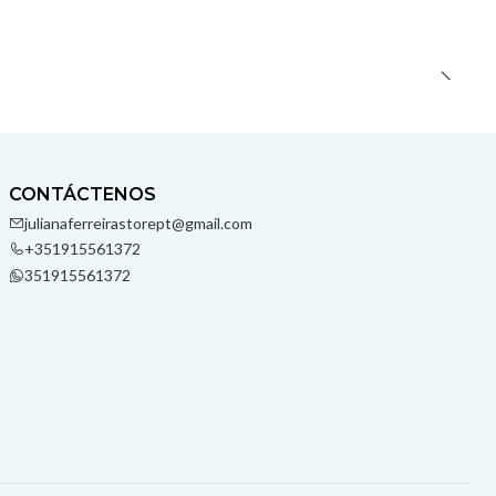
CONTÁCTENOS
julianaferreirastorept@gmail.com
+351915561372
351915561372