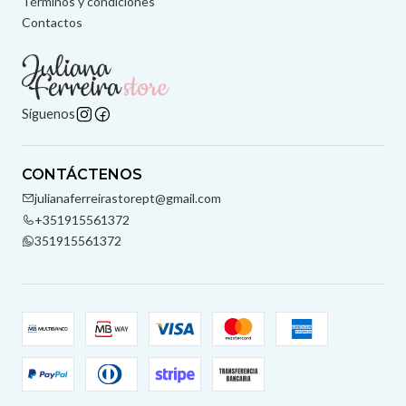
Términos y condiciones
Contactos
Síguenos
CONTÁCTENOS
julianaferreirastorept@gmail.com
+351915561372
351915561372