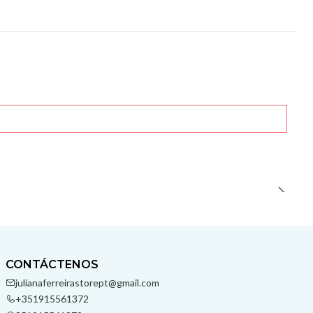
CONTÁCTENOS
julianaferreirastorept@gmail.com
+351915561372