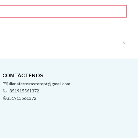
CONTÁCTENOS
julianaferreirastorept@gmail.com
+351915561372
351915561372