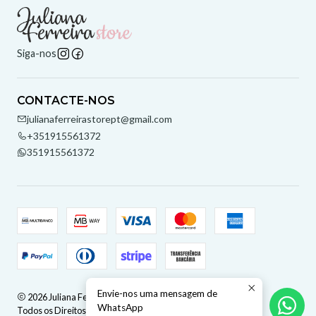
Siga-nos
CONTACTE-NOS
julianaferreirastorept@gmail.com
+351915561372
351915561372
Envie-nos uma mensagem de
2026 Juliana Ferreira Store.
WhatsApp
Todos os Direitos Reservados.
Com tecnologia Jumpseller
.