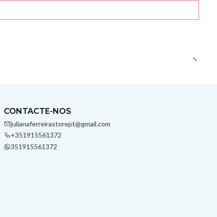
CONTACTE-NOS
julianaferreirastorept@gmail.com
+351915561372
351915561372