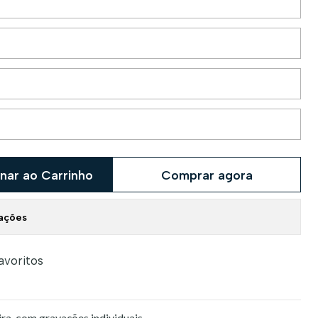
nar ao Carrinho
Comprar agora
zações
favoritos
a, com gravações individuais.