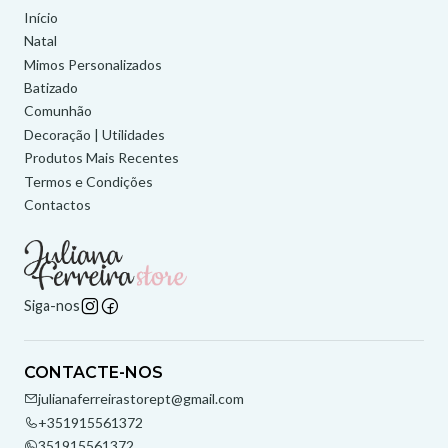
Início
Natal
Mimos Personalizados
Batizado
Comunhão
Decoração | Utilidades
Produtos Mais Recentes
Termos e Condições
Contactos
Siga-nos
CONTACTE-NOS
julianaferreirastorept@gmail.com
+351915561372
351915561372