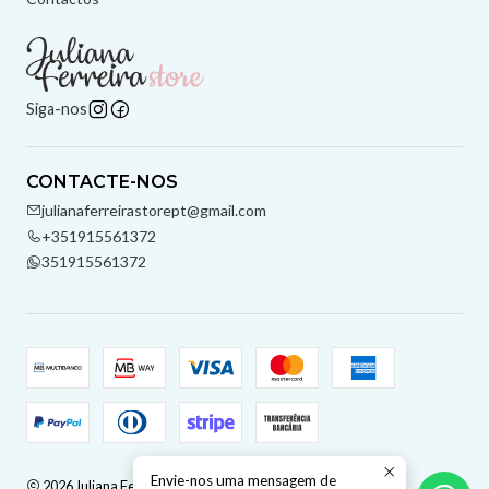
Siga-nos
CONTACTE-NOS
julianaferreirastorept@gmail.com
+351915561372
351915561372
Envie-nos uma mensagem de
2026 Juliana Ferreira Store.