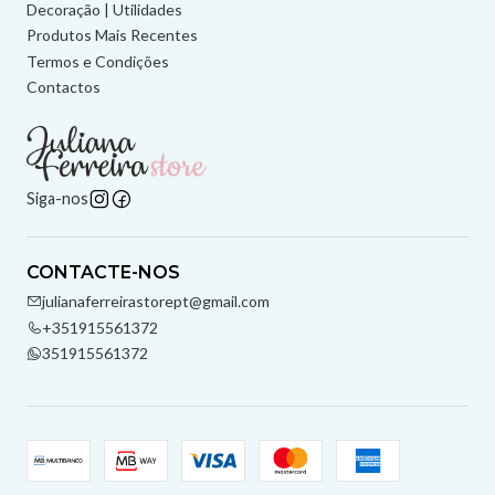
Decoração | Utilidades
Produtos Mais Recentes
Termos e Condições
Contactos
Siga-nos
CONTACTE-NOS
julianaferreirastorept@gmail.com
+351915561372
351915561372