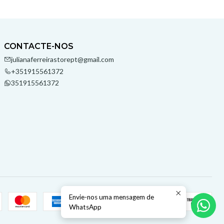
CONTACTE-NOS
julianaferreirastorept@gmail.com
+351915561372
351915561372
Envie-nos uma mensagem de
WhatsApp