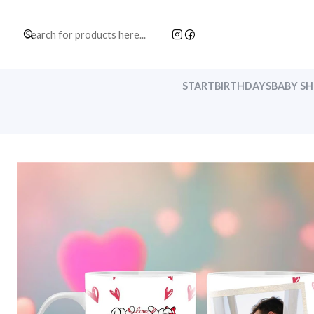
START
BIRTHDAYS
BABY S