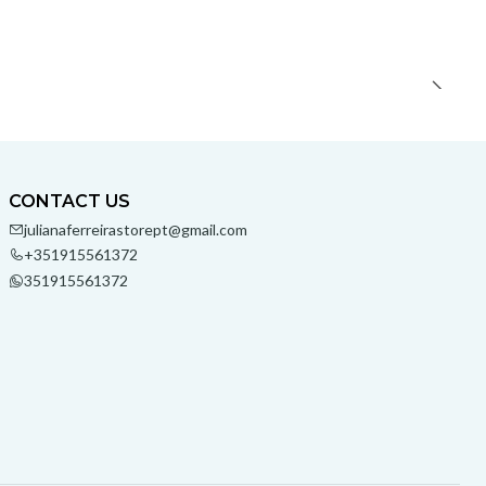
CONTACT US
julianaferreirastorept@gmail.com
+351915561372
351915561372