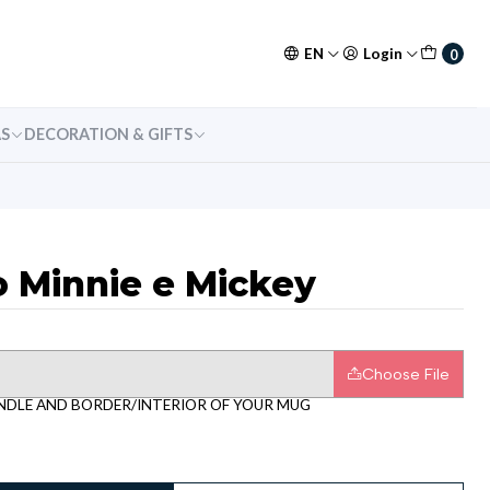
EN
Login
0
S
DECORATION & GIFTS
o Minnie e Mickey
Choose File
NDLE AND BORDER/INTERIOR OF YOUR MUG