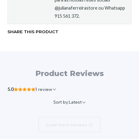
@julianaferreirastore ou Whatsapp
915 561 372.
SHARE THIS PRODUCT
Product Reviews
5.0
1 review
Sort by:
Latest
Load more reviews