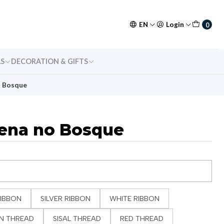
EN
Login
0
S
DECORATION & GIFTS
o Bosque
Rena no Bosque
IBBON
SILVER RIBBON
WHITE RIBBON
N THREAD
SISAL THREAD
RED THREAD