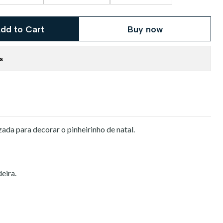
dd to Cart
Buy now
s
ada para decorar o pinheirinho de natal.
eira.