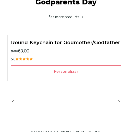
Godparents Day
See more products
Round Keychain for Godmother/Godfather
€3,00
from
5.0
Personalizar
YOU MIGHT ALSO BE INTERESTED IN ONE OF THESE