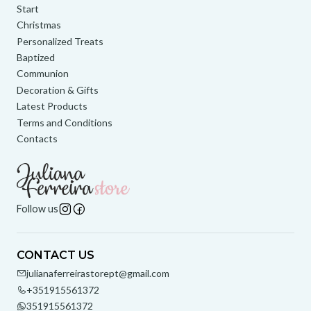
Start
Christmas
Personalized Treats
Baptized
Communion
Decoration & Gifts
Latest Products
Terms and Conditions
Contacts
Follow us
CONTACT US
julianaferreirastorept@gmail.com
+351915561372
351915561372