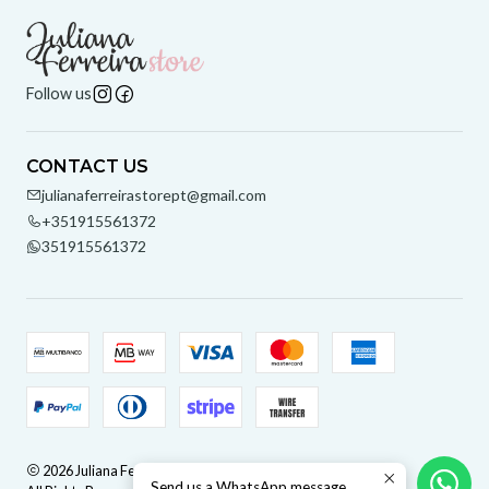
Follow us
CONTACT US
julianaferreirastorept@gmail.com
+351915561372
351915561372
2026 Juliana Ferreira Store.
Send us a WhatsApp message